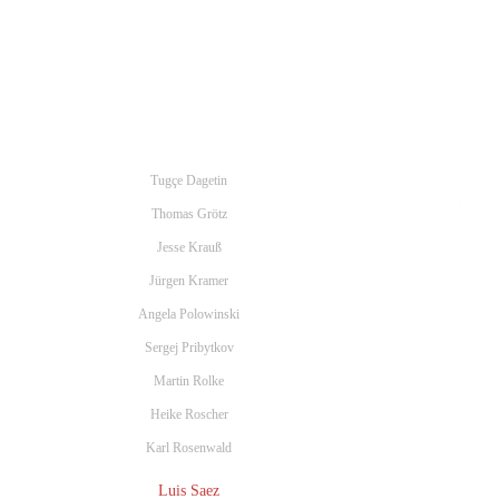
Tugçe Dagetin
Thomas Grötz
Jesse Krauß
Jürgen Kramer
Angela Polowinski
Sergej Pribytkov
Martin Rolke
Heike Roscher
Karl Rosenwald
Luis Saez