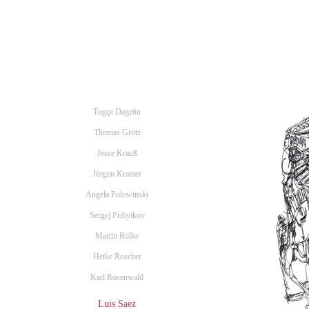
Tugçe Dagetin
Thomas Grötz
Jesse Krauß
Jürgen Kramer
Angela Polowinski
Sergej Pribytkov
Martin Rolke
Heike Roscher
Karl Rosenwald
Luis Saez